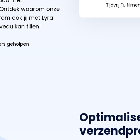
door het
Tijdvrij Fulfilme
. Ontdek waarom onze
rom ook jij met Lyra
eau kan tillen!
ers geholpen
Optimalis
verzendpr