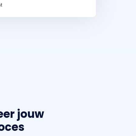
nt
eer jouw
oces