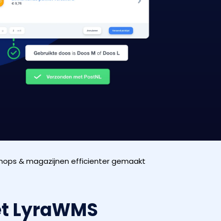
hops & magazijnen efficienter gemaakt
et LyraWMS