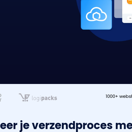
1000+ webs
eer je verzendproces m