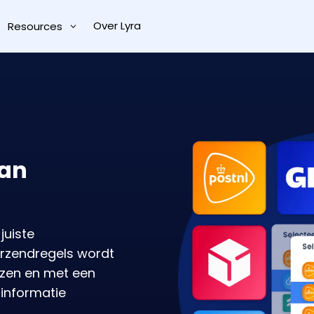
Over Lyra
Resources
kan
juiste
erzendregels wordt
kozen en met een
dinformatie