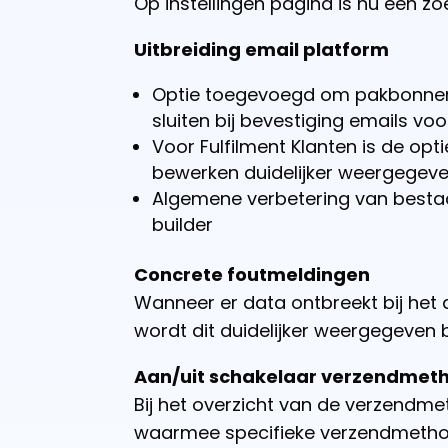
Op instellingen pagina is nu een zo
Uitbreiding email platform
Optie toegevoegd om pakbonnen t
sluiten bij bevestiging emails vo
Voor Fulfilment Klanten is de op
bewerken duidelijker weergegeven
Algemene verbetering van besta
builder
Concrete foutmeldingen
Wanneer er data ontbreekt bij het
wordt dit duidelijker weergegeven b
Aan/uit schakelaar verzendmet
Bij het overzicht van de verzendme
waarmee specifieke verzendmethod