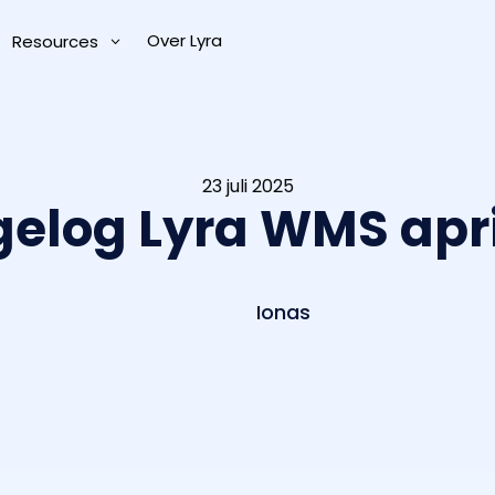
Over Lyra
Resources
23 juli 2025
elog Lyra WMS apri
Ionas