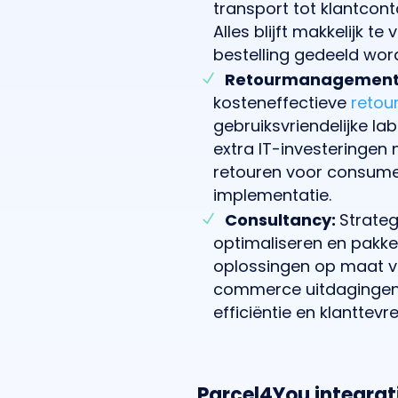
transport tot klantcont
Alles blijft makkelijk t
bestelling gedeeld word
Retourmanagement
kosteneffectieve
retou
gebruiksvriendelijke lab
extra IT-investeringen n
retouren voor consume
implementatie.
Consultancy:
Strate
optimaliseren en pakke
oplossingen op maat vo
commerce uitdagingen,
efficiëntie en klanttevr
Parcel4You integra