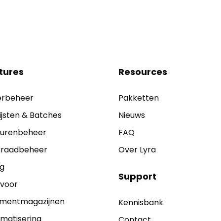
tures
Resources
erbeheer
Pakketten
lijsten & Batches
Nieuws
ourenbeheer
FAQ
rraadbeheer
Over Lyra
ag
Support
 voor
ilmentmagazijnen
Kennisbank
matisering
Contact