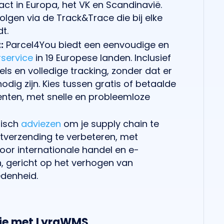
act in Europa, het VK en Scandinavië.
e volgen via de Track&Trace die bij elke
t.
:
Parcel4You biedt een eenvoudige en
rservice
in 19 Europese landen. Inclusief
els en volledige tracking, zonder dat er
odig zijn. Kies tussen gratis of betaalde
nten, met snelle en probleemloze
gisch
adviezen
om je supply chain te
tverzending te verbeteren, met
or internationale handel en e-
 gericht op het verhogen van
edenheid.
tie met LyraWMS