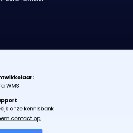
ntwikkelaar:
yra WMS
upport
kijk onze kennisbank
eem contact op