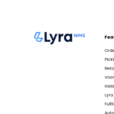
Fea
Ord
Pick
Ret
Voo
Insl
Lyra
Fulf
Auto