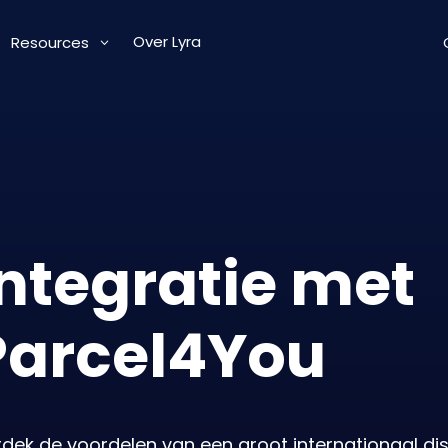
Over Lyra
Resources
Integratie met
Parcel4You
dek de voordelen van een groot internationaal dis