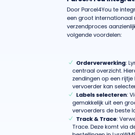
Door Parcel4You te integ
een groot internationaal
verzendproces aanzienlij
volgende voordelen:
Orderverwerking
: L
centraal overzicht. Hier
zendingen op een rijtje
vervoerder kan selecte
Labels selecteren
: V
gemakkelijk uit een gro
vervoerders de beste la
Track & Trace
: Verw
Trace. Deze komt via de
bestellingen in LyraWMS