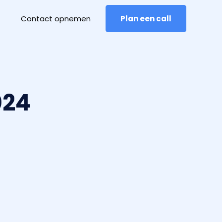
Contact opnemen
Plan een call
024